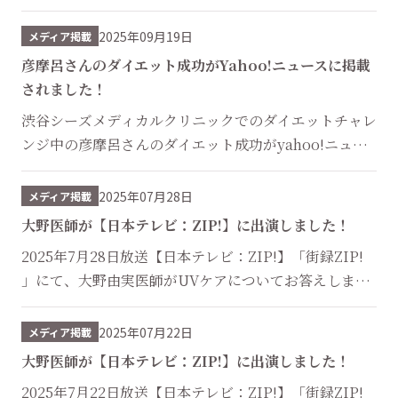
てご掲載いただきました！ ...
2025年09月19日
メディア掲載
彦摩呂さんのダイエット成功がYahoo!ニュースに掲載
されました！
渋谷シーズメディカルクリニックでのダイエットチャレ
ンジ中の彦摩呂さんのダイエット成功がyahoo!ニュー
スに掲載されました！
2025年07月28日
メディア掲載
詳しくは【彦摩呂さん公式YouTube：彦しめ】をご覧
大野医師が【日本テレビ：ZIP!】に出演しました！
ください！
2025年7月28日放送【日本テレビ：ZIP!】「街録ZIP!
」にて、大野由実医師がUVケアについてお答えしまし
（過去の動画はこちらから） ...
た。 ...
2025年07月22日
メディア掲載
大野医師が【日本テレビ：ZIP!】に出演しました！
2025年7月22日放送【日本テレビ：ZIP!】「街録ZIP!