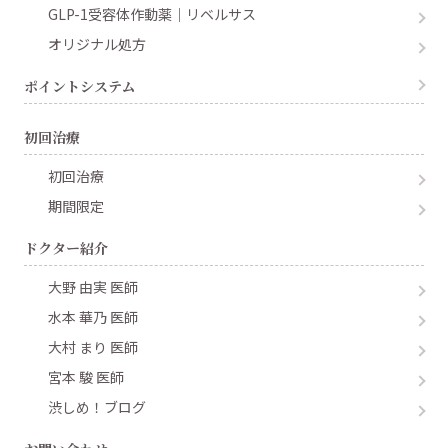
GLP-1受容体作動薬｜リベルサス
オリジナル処方
ポイントシステム
初回治療
初回治療
期間限定
ドクター紹介
大野 由実 医師
水本 華乃 医師
大村 まり 医師
宮本 駿 医師
渋しめ！ブログ