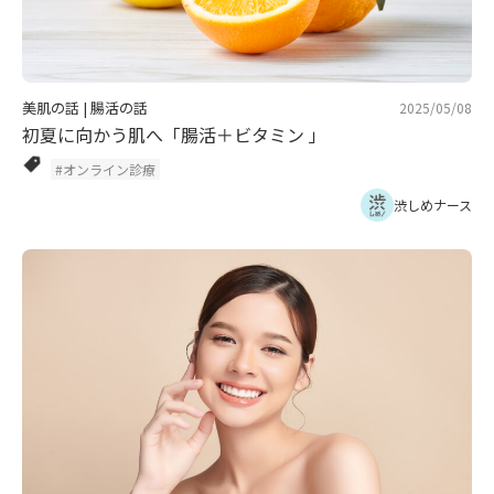
美肌の話
|
腸活の話
2025/05/08
初夏に向かう肌へ「腸活＋ビタミン 」
#オンライン診療
渋しめナース