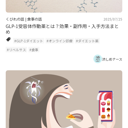
くびれの話
|
食事の話
2025/07/25
GLP-1受容体作動薬とは？効果・副作用・入手方法まと
め
#GLP-1ダイエット
#オンライン診療
#ダイエット薬
#リベルサス
#食事
渋しめナース