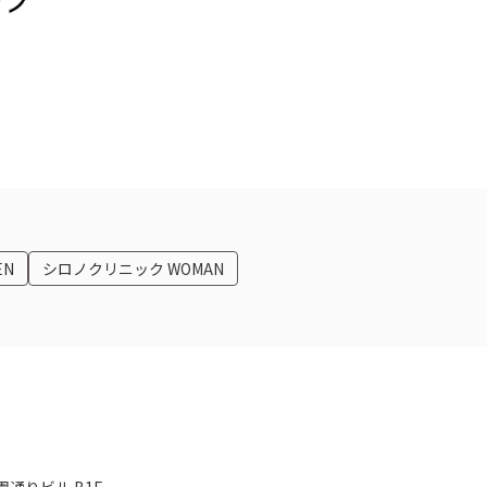
EN
シロノクリニック WOMAN
通りビル B1F