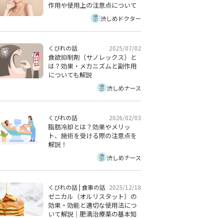
作用や使用上の注意点について
渋しめドクター
2025/07/02
くびれの話
食欲抑制剤（サノレックス）と
は？効果・メカニズムと副作用
についても解説
渋しめナース
2026/02/03
くびれの話
脂肪冷却とは？効果やメリッ
ト、施術を受ける際の注意点を
解説！
渋しめナース
2025/12/18
くびれの話
|
食事の話
ゼニカル（オルリスタット）の
効果・効能と適切な使用法につ
いて解説｜肥満治療薬の基本知