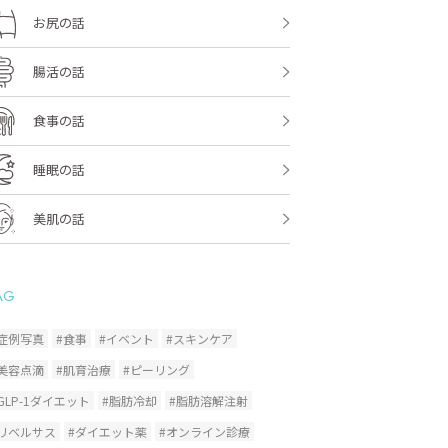
お尻の話
腸活の話
食事の話
睡眠の話
美肌の話
AG
症例写真
#食事
#イベント
#スキンケア
美容点滴
#肌育治療
#ピーリング
GLP-1ダイエット
#脂肪冷却
#脂肪溶解注射
#リベルサス
#ダイエット薬
#オンライン診療