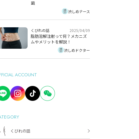
識
渋しめナース
2025/04/09
くびれの話
脂肪溶解注射って何？メカニズ
ムやメリットを解説！
渋しめドクター
FFICIAL ACCOUNT
ATEGORY
くびれの話